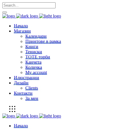
Начало
Магазин
Календари
Принтове в рамка
Книги
Тениски
ТОТЕ торби
Канчета
Количка
My account
Илюстрации
Дизайн
Clients
Контакти
За мен
Начало